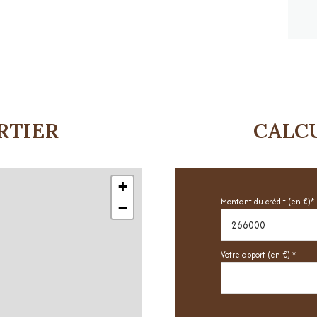
RTIER
CALC
+
Montant du crédit (en €)*
−
Votre apport (en €) *