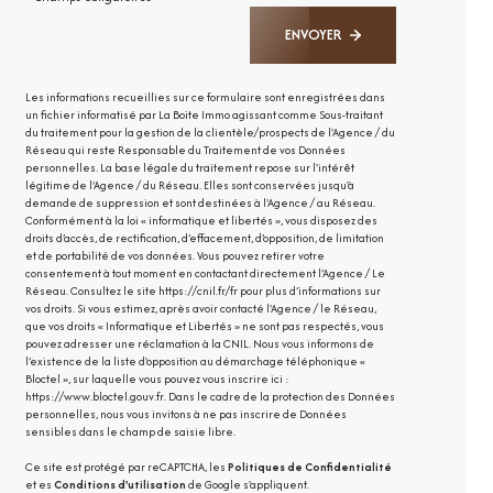
ENVOYER
Les informations recueillies sur ce formulaire sont enregistrées dans
un fichier informatisé par La Boite Immo agissant comme Sous-traitant
du traitement pour la gestion de la clientèle/prospects de l'Agence / du
Réseau qui reste Responsable du Traitement de vos Données
personnelles. La base légale du traitement repose sur l'intérêt
légitime de l'Agence / du Réseau. Elles sont conservées jusqu'à
demande de suppression et sont destinées à l'Agence / au Réseau.
Conformément à la loi « informatique et libertés », vous disposez des
droits d’accès, de rectification, d’effacement, d’opposition, de limitation
et de portabilité de vos données. Vous pouvez retirer votre
consentement à tout moment en contactant directement l’Agence / Le
Réseau. Consultez le site
https://cnil.fr/fr
pour plus d’informations sur
vos droits. Si vous estimez, après avoir contacté l'Agence / le Réseau,
que vos droits « Informatique et Libertés » ne sont pas respectés, vous
pouvez adresser une réclamation à la CNIL. Nous vous informons de
l’existence de la liste d'opposition au démarchage téléphonique «
Bloctel », sur laquelle vous pouvez vous inscrire ici :
https://www.bloctel.gouv.fr
. Dans le cadre de la protection des Données
personnelles, nous vous invitons à ne pas inscrire de Données
sensibles dans le champ de saisie libre.
Ce site est protégé par reCAPTCHA, les
Politiques de Confidentialité
et es
Conditions d'utilisation
de Google s'appliquent.