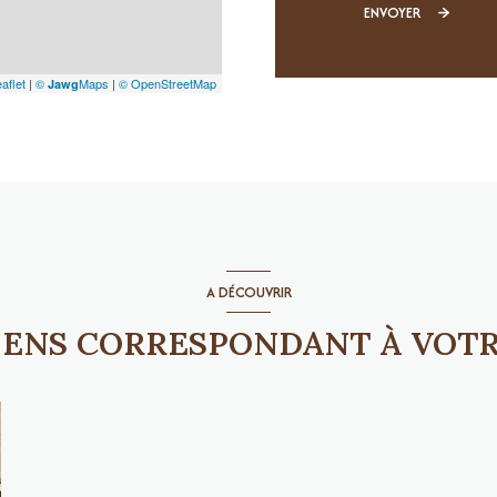
ENVOYER
aflet
|
©
Maps
|
© OpenStreetMap
Jawg
A DÉCOUVRIR
BIENS CORRESPONDANT À VOT