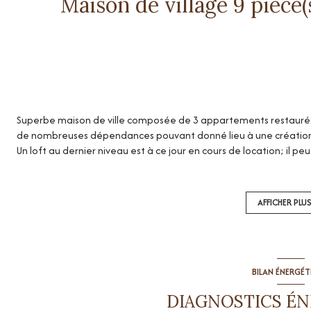
Superbe maison de ville composée de 3 appartements restaurés , 
de nombreuses dépendances pouvant donné lieu à une création
Un loft au dernier niveau est à ce jour en cours de location; il 
%
Bien exposé, proche des écoles et des commerces, nous sommes 
investissement locatif
AFFICHER PLU
Néanmoins , le charme de la bâtisse bourgeoise et ancienne est a
famille recherchant un cadre convivial proche de toute commod
Le rez de chaussée peut être loué en bureau , et les 2 niveaux s
En bref de nombreuses possibilités sont offertes
BILAN ÉNERGÉ
DIAGNOSTICS É