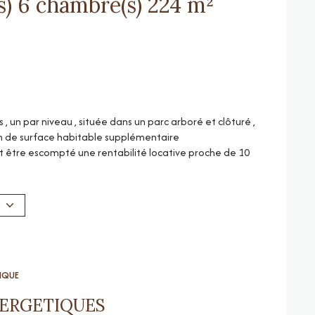
Maison de village 9 pièce(s) 6 chambre(s) 224 m²
un par niveau , située dans un parc arboré et clôturé ,
 de surface habitable supplémentaire
peut être escompté une rentabilité locative proche de 10
en présence d'un produit idéal pour faire un
S
u rendez-vous , il peut aussi très bien convenir à une
ités
upérieurs être occupés pour une seule habitation
TIQUE
NERGETIQUES