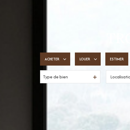
TRO
ACHETER
LOUER
ESTIMER
Type de bien
De l'ancien
à l'année
De l'immo pro
De l'immo pro