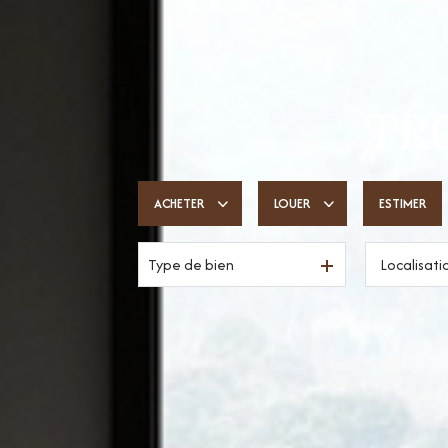
TRO
ACHETER
LOUER
ESTIMER
Type de bien
De l'ancien
à l'année
De l'immo pro
De l'immo pro