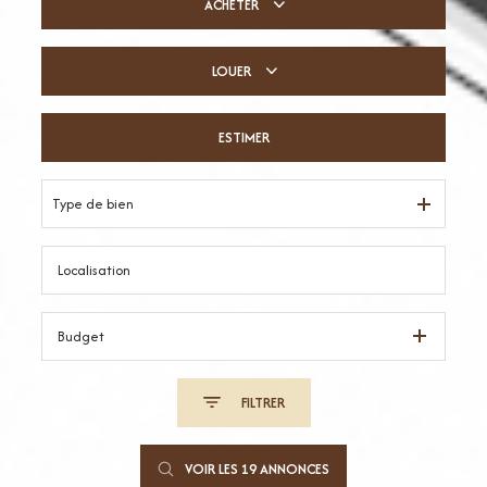
ACHETER
LOUER
De l'ancien
De l'immo pro
ESTIMER
à l'année
De l'immo pro
Type de bien
Budget
FILTRER
VOIR LES
19
ANNONCES