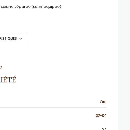
cuisine séparée (semi-équipée)
1 garage(s)
1 niveau(x)
RISTIQUES
4 étage(s)
RO
vue dégagé
IÉTÉ
visiophone
quartier Centre-ville
Oui
27-04
23