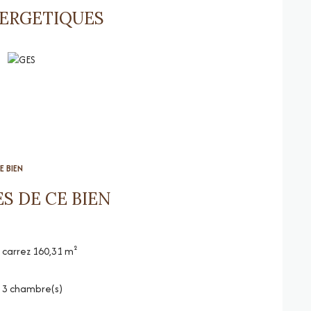
ui apporter plus de modernité ( cuisine, salle d'eau )
NERGETIQUES
E BIEN
S DE CE BIEN
carrez 160,31 m²
3 chambre(s)