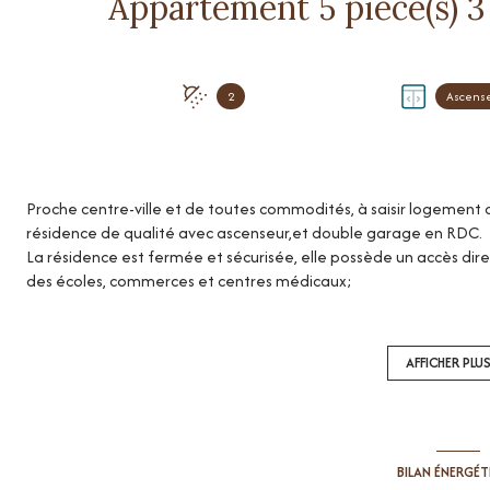
2
Ascens
Proche centre-ville et de toutes commodités, à saisir logement 
résidence de qualité avec ascenseur,et double garage en RDC.
La résidence est fermée et sécurisée, elle possède un accès dir
des écoles, commerces et centres médicaux;
De construction traditionnelle,bien entretenue, habitée essentie
bonne réputation sur le marché immobilier local.
Au premier niveau ( 120 m² ) ,nous découvrons un accès par porte
AFFICHER PLU
donnant sur une terrasse de 14 m² avec vue dégagée ,une cuisi
(15m²), plusieurs dégagements, 2 chambres avec wc et salle d'e
Au second niveau, 2 chambres (dont une de 25m²) , avec salle d'
panoramique sur la ville (37m²)
BILAN ÉNERGÉ
L'exposition Est / Ouest apporte une belle luminosité, l'apparteme