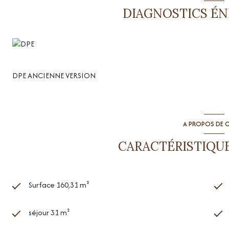
Néanmoins, quelques travaux de mise au goût du jour pourraient l
DIAGNOSTICS É
A voir , type de bien exceptionnel
DPE ANCIENNE VERSION
A PROPOS DE C
CARACTÉRISTIQUE
Surface 160,31 m²
séjour 31 m²