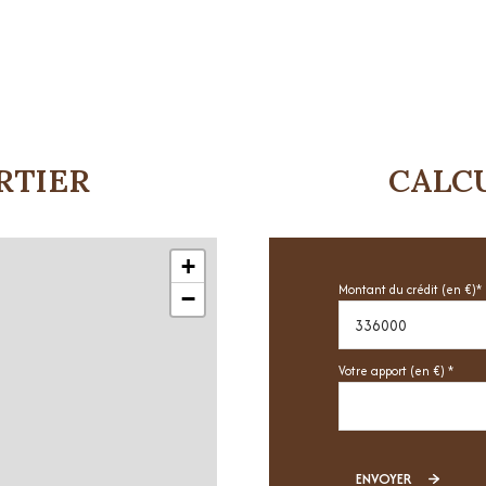
RTIER
CALC
+
Montant du crédit (en €)*
−
Votre apport (en €) *
ENVOYER