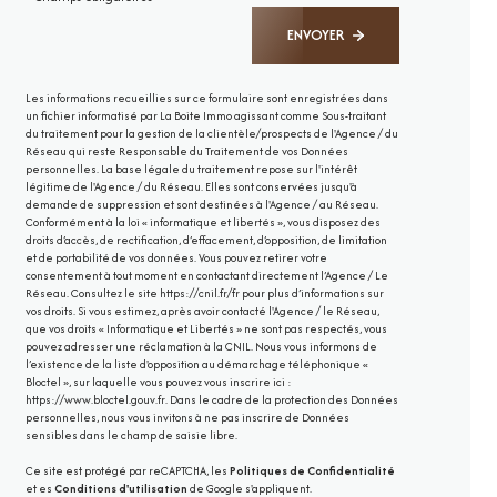
ENVOYER
Les informations recueillies sur ce formulaire sont enregistrées dans
un fichier informatisé par La Boite Immo agissant comme Sous-traitant
du traitement pour la gestion de la clientèle/prospects de l'Agence / du
Réseau qui reste Responsable du Traitement de vos Données
personnelles. La base légale du traitement repose sur l'intérêt
légitime de l'Agence / du Réseau. Elles sont conservées jusqu'à
demande de suppression et sont destinées à l'Agence / au Réseau.
Conformément à la loi « informatique et libertés », vous disposez des
droits d’accès, de rectification, d’effacement, d’opposition, de limitation
et de portabilité de vos données. Vous pouvez retirer votre
consentement à tout moment en contactant directement l’Agence / Le
Réseau. Consultez le site
https://cnil.fr/fr
pour plus d’informations sur
vos droits. Si vous estimez, après avoir contacté l'Agence / le Réseau,
que vos droits « Informatique et Libertés » ne sont pas respectés, vous
pouvez adresser une réclamation à la CNIL. Nous vous informons de
l’existence de la liste d'opposition au démarchage téléphonique «
Bloctel », sur laquelle vous pouvez vous inscrire ici :
https://www.bloctel.gouv.fr
. Dans le cadre de la protection des Données
personnelles, nous vous invitons à ne pas inscrire de Données
sensibles dans le champ de saisie libre.
Ce site est protégé par reCAPTCHA, les
Politiques de Confidentialité
et es
Conditions d'utilisation
de Google s'appliquent.