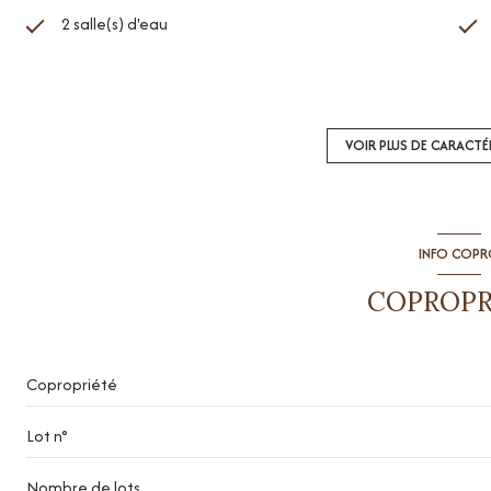
2 salle(s) d'eau
Chauffage individuel : radiateur (gaz)
exposition Est-Ouest
VOIR PLUS DE CARACTÉ
4ème étage
INFO COP
ascenseur
COPROPR
terrasse
interphone
Copropriété
Lot n°
Nombre de lots