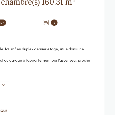
Appartement 5 pièce(s) 3 chambre(s) 160.31 m²
eur
1
de 160 m² en duplex dernier étage, situé dans une
ect du garage à l'appartement par l'ascenseur, proche
llement par les propriétaires, elle bénéficie d'une
 blindée, un vaste hall (10m²), un séjour (31m²)
S
ne équipée indépendante (18m²) , une salle à manger
au.
eau et wc ,donnant sur un vaste solarium doté vue
TIQUE
nt est climatisé, habitable en l'état.