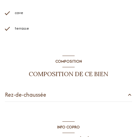
cave
terrasse
COMPOSITION
COMPOSITION DE CE BIEN
Rez-de-chaussée
salon/sejour
24.78 m²
cuisine
5.49 m²
INFO COPRO
chambre
11.21 m²