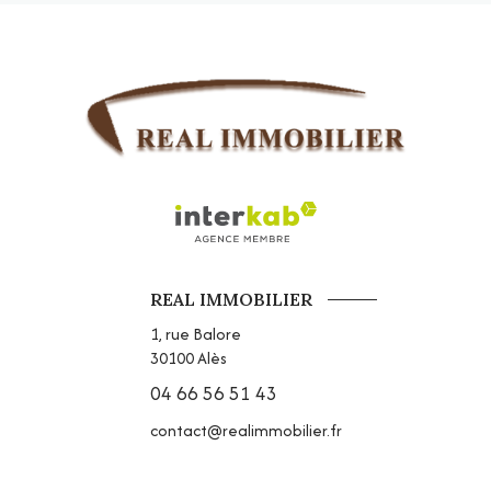
REAL IMMOBILIER
1, rue Balore
30100
Alès
04 66 56 51 43
contact@realimmobilier.fr