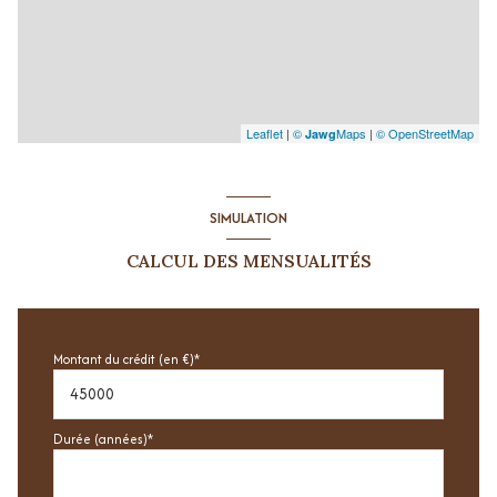
Leaflet
|
©
Maps
|
© OpenStreetMap
Jawg
SIMULATION
CALCUL DES MENSUALITÉS
Montant du crédit (en €)*
Durée (années)*