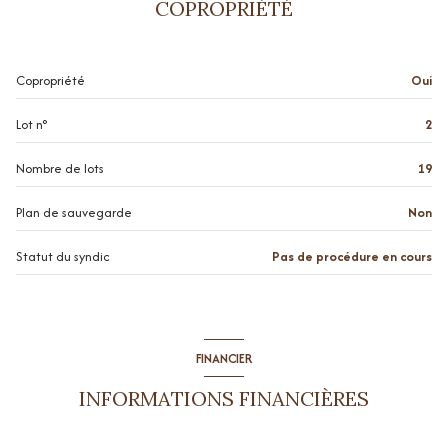
COPROPRIÉTÉ
chambre
10.84 m²
terrasse
26.32 m²
Copropriété
Oui
cave
14.3 m²
Lot n°
2
cave
4.9 m²
Nombre de lots
19
Plan de sauvegarde
Non
Statut du syndic
Pas de procédure en cours
FINANCIER
INFORMATIONS FINANCIÈRES