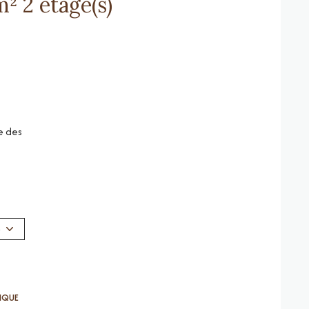
Immeuble 236 m² 2 etage(s)
e des
S
té
t de
t a son
TIQUE