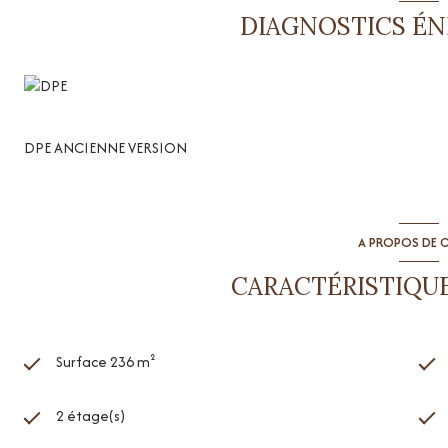
DIAGNOSTICS É
La toiture NEUVE ( facture de 16000 €), sous garantie décennale
L'isolation des combles vient d'être refaite
Toutes les menuiseries sonten double vitrage
De nombreux travaux
d’amélioration ont été effectué : pose de 
DPE ANCIENNE VERSION
pièces
Rentabilité de 13% ( FN pris en compte dans le calcul) , à voir a
conjonsture actuelle
A PROPOS DE C
DPE : classe D
CARACTÉRISTIQUE
Surface 236 m²
2 étage(s)