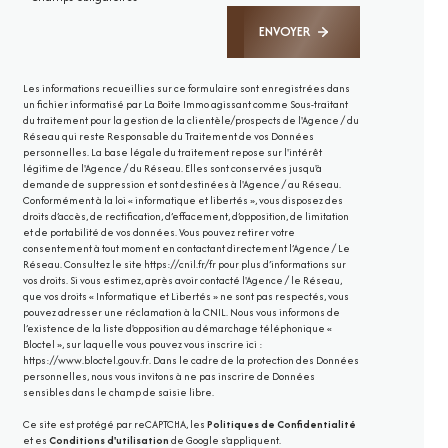
ENVOYER
Les informations recueillies sur ce formulaire sont enregistrées dans
un fichier informatisé par La Boite Immo agissant comme Sous-traitant
du traitement pour la gestion de la clientèle/prospects de l'Agence / du
Réseau qui reste Responsable du Traitement de vos Données
personnelles. La base légale du traitement repose sur l'intérêt
légitime de l'Agence / du Réseau. Elles sont conservées jusqu'à
demande de suppression et sont destinées à l'Agence / au Réseau.
Conformément à la loi « informatique et libertés », vous disposez des
droits d’accès, de rectification, d’effacement, d’opposition, de limitation
et de portabilité de vos données. Vous pouvez retirer votre
consentement à tout moment en contactant directement l’Agence / Le
Réseau. Consultez le site
https://cnil.fr/fr
pour plus d’informations sur
vos droits. Si vous estimez, après avoir contacté l'Agence / le Réseau,
que vos droits « Informatique et Libertés » ne sont pas respectés, vous
pouvez adresser une réclamation à la CNIL. Nous vous informons de
l’existence de la liste d'opposition au démarchage téléphonique «
Bloctel », sur laquelle vous pouvez vous inscrire ici :
https://www.bloctel.gouv.fr
. Dans le cadre de la protection des Données
personnelles, nous vous invitons à ne pas inscrire de Données
sensibles dans le champ de saisie libre.
Ce site est protégé par reCAPTCHA, les
Politiques de Confidentialité
et es
Conditions d'utilisation
de Google s'appliquent.