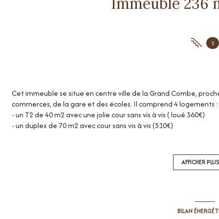
2
Cet immeuble se situe en centre ville de la Grand Combe, proch
commerces, de la gare et des écoles. Il comprend 4 logements :
- un T2 de 40 m2 avec une jolie cour sans vis à vis ( loué 360€)
- un duplex de 70 m2 avec cour sans vis à vis (510€)
- un type 2 de 43 m2 avec balcon (420€)
- un type 3 bis de 83 m2 (500€)
Actuellement 2 sont loués.
AFFICHER PLU
Le quartier est aéré et calme , avec des espaces verts à proximi
Tous les logements ont obtenus l'autorisation de louer de la par
la municipalité (obligatoire à la Grand Combe) Chaque logemen
BILAN ÉNERGÉ
propre compteur d'eau et d'électricité