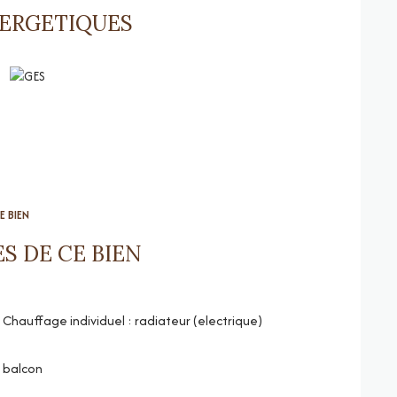
NERGETIQUES
cuisines, peintures ,
parquets neufs dans certaines
bsolument pour un investissement locatif au regard de la
E BIEN
S DE CE BIEN
Chauffage individuel : radiateur (electrique)
balcon