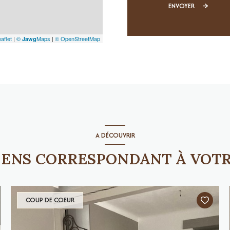
ENVOYER
aflet
|
©
Maps
|
© OpenStreetMap
Jawg
A DÉCOUVRIR
BIENS CORRESPONDANT À VOT
COUP DE COEUR