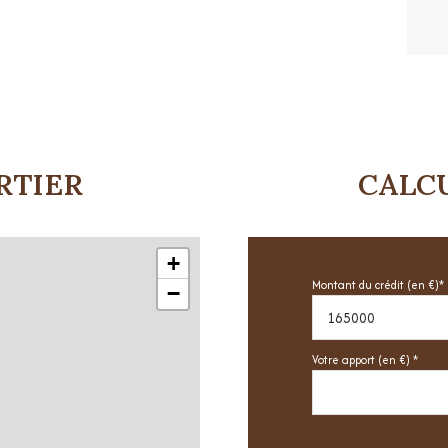
RTIER
CALC
+
Montant du crédit (en €)*
−
Votre apport (en €) *